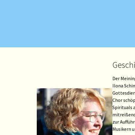
Gesch
Der Meinin
Ilona Schi
Gottesdien
Chor schöp
Spirituals
mitreißen
zur Auffüh
Musikern u