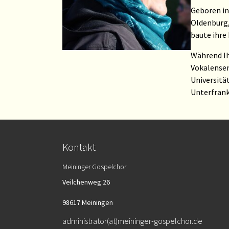
Geboren in
Oldenburg,
baute ihre 
Während Ih
Vokalensem
Universitä
Unterfrank
Kontakt
Meininger Gospelchor
Veilchenweg 26
98617 Meiningen
administrator(at)meininger-gospelchor.de