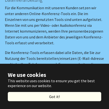
Für die Kommunikation mit unseren Kunden setzen wir
unter anderen Online-Konferenz-Tools ein. Die im
Einzelnen von uns genutzten Tools sind unten aufgelistet.
Wenn Sie mit uns per Video- oder Audiokonferenz via
Internet kommunizieren, werden Ihre personenbezogenen
Daten von uns und dem Anbieter des jeweiligen Konferenz-
Tools erfasst und verarbeitet.
Die Konferenz-Tools erfassen dabei alle Daten, die Sie zur
Nutzung der Tools bereitstellen/einsetzen (E-Mail-Adresse
und/oder Ihre Telefonnummer). Ferner verarbeiten die
Konferenz-Tools die Dauer der Konferenz, Beginn und Ende
We use cookies
(Zeit) der Teilnahme an der Konferenz, Anzahl der
This website uses cookies to ensure you get the best
Teilnehmer und sonstige „Kontextinformationen“ im
experience on our website.
Zusammenhang mit dem Kommunikationsvorgang
(Metadaten).
Got it!
Des Weiteren verarbeitet der Anbieter des Tools alle
technischen Daten, die zur Abwicklung der Online-